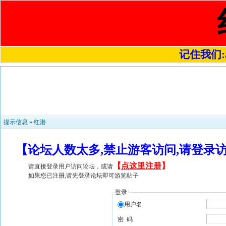
记住我们:a4
提示信息 »
红港
【论坛人数太多,禁止游客访问,请登录
【
点这里注册
】
请直接登录用户访问论坛，或请
如果您已注册,请先登录论坛即可游览帖子
登录
用户名
密 码