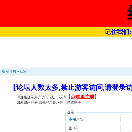
记住我们:a4
提示信息 »
红港
【论坛人数太多,禁止游客访问,请登录
【
点这里注册
】
请直接登录用户访问论坛，或请
如果您已注册,请先登录论坛即可游览帖子
登录
用户名
密 码