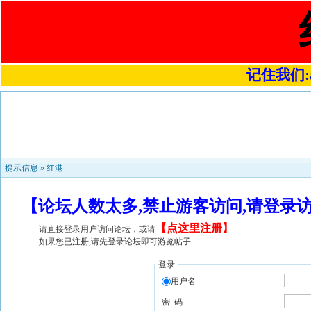
记住我们:a4
提示信息 »
红港
【论坛人数太多,禁止游客访问,请登录
【
点这里注册
】
请直接登录用户访问论坛，或请
如果您已注册,请先登录论坛即可游览帖子
登录
用户名
密 码