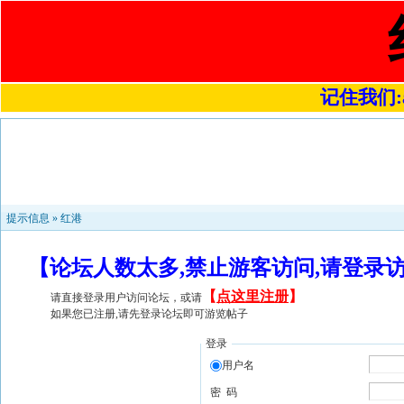
记住我们:a4
提示信息 »
红港
【论坛人数太多,禁止游客访问,请登录
【
点这里注册
】
请直接登录用户访问论坛，或请
如果您已注册,请先登录论坛即可游览帖子
登录
用户名
密 码