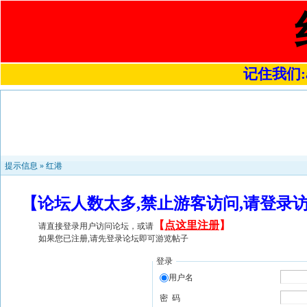
记住我们:a4
提示信息 »
红港
【论坛人数太多,禁止游客访问,请登录
【
点这里注册
】
请直接登录用户访问论坛，或请
如果您已注册,请先登录论坛即可游览帖子
登录
用户名
密 码