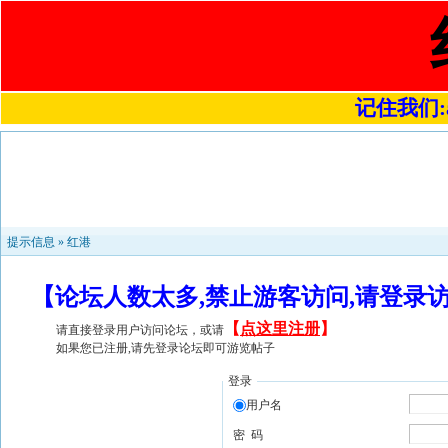
记住我们:a4
提示信息 »
红港
【论坛人数太多,禁止游客访问,请登录
【
点这里注册
】
请直接登录用户访问论坛，或请
如果您已注册,请先登录论坛即可游览帖子
登录
用户名
密 码