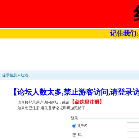
记住我们:a4
提示信息 »
红港
【论坛人数太多,禁止游客访问,请登录
【
点这里注册
】
请直接登录用户访问论坛，或请
如果您已注册,请先登录论坛即可游览帖子
登录
用户名
密 码