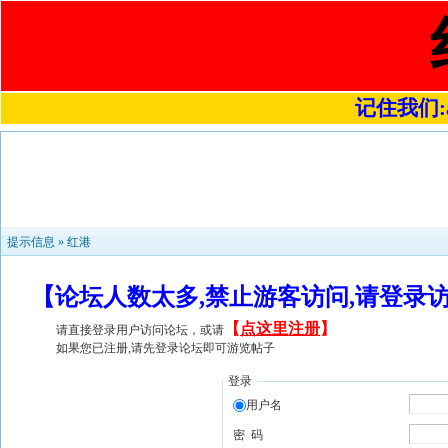
记住我们:a4
提示信息 »
红港
【论坛人数太多,禁止游客访问,请登录
【
点这里注册
】
请直接登录用户访问论坛，或请
如果您已注册,请先登录论坛即可游览帖子
登录
用户名
密 码