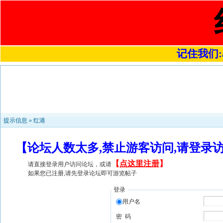
记住我们:a4
提示信息 »
红港
【论坛人数太多,禁止游客访问,请登录
【
点这里注册
】
请直接登录用户访问论坛，或请
如果您已注册,请先登录论坛即可游览帖子
登录
用户名
密 码