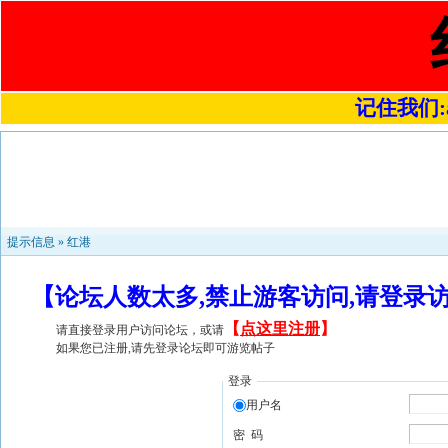
记住我们:a4
提示信息 »
红港
【论坛人数太多,禁止游客访问,请登录
【
点这里注册
】
请直接登录用户访问论坛，或请
如果您已注册,请先登录论坛即可游览帖子
登录
用户名
密 码