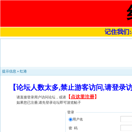
记住我们:a4
提示信息 »
红港
【论坛人数太多,禁止游客访问,请登录
【
点这里注册
】
请直接登录用户访问论坛，或请
如果您已注册,请先登录论坛即可游览帖子
登录
用户名
密 码