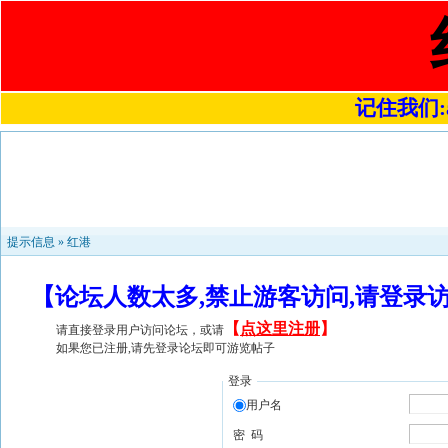
记住我们:a4
提示信息 »
红港
【论坛人数太多,禁止游客访问,请登录
【
点这里注册
】
请直接登录用户访问论坛，或请
如果您已注册,请先登录论坛即可游览帖子
登录
用户名
密 码