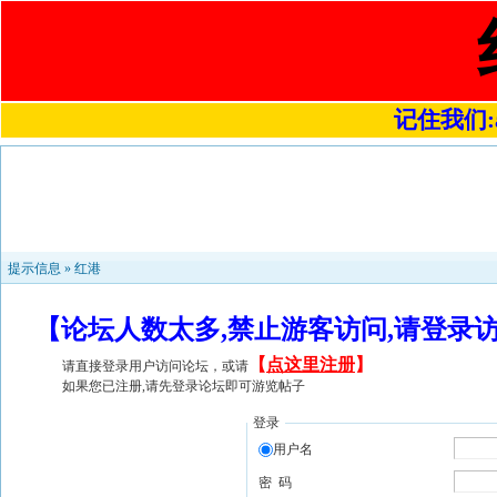
记住我们:a4
提示信息 »
红港
【论坛人数太多,禁止游客访问,请登录
【
点这里注册
】
请直接登录用户访问论坛，或请
如果您已注册,请先登录论坛即可游览帖子
登录
用户名
密 码