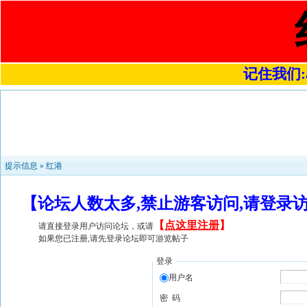
记住我们:a4
提示信息 »
红港
【论坛人数太多,禁止游客访问,请登录
【
点这里注册
】
请直接登录用户访问论坛，或请
如果您已注册,请先登录论坛即可游览帖子
登录
用户名
密 码