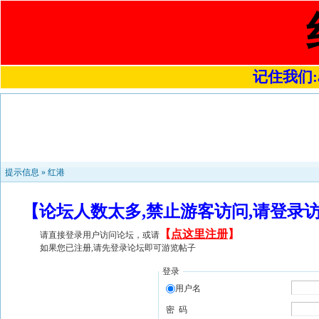
记住我们:a4
提示信息 »
红港
【论坛人数太多,禁止游客访问,请登录
【
点这里注册
】
请直接登录用户访问论坛，或请
如果您已注册,请先登录论坛即可游览帖子
登录
用户名
密 码