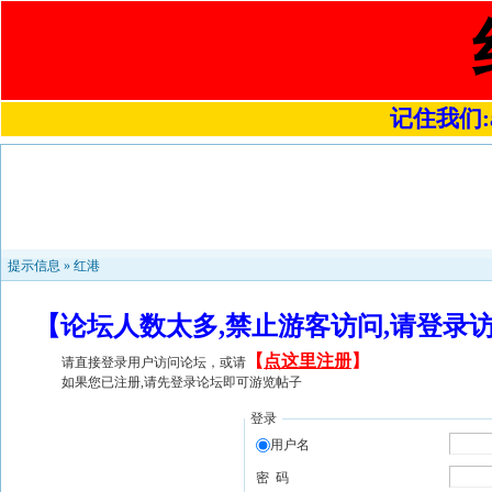
记住我们:a4
提示信息 »
红港
【论坛人数太多,禁止游客访问,请登录
【
点这里注册
】
请直接登录用户访问论坛，或请
如果您已注册,请先登录论坛即可游览帖子
登录
用户名
密 码