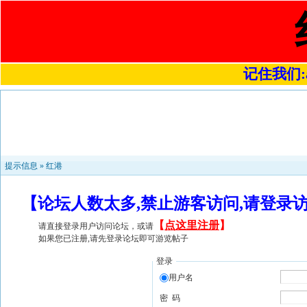
记住我们:a4
提示信息 »
红港
【论坛人数太多,禁止游客访问,请登录
【
点这里注册
】
请直接登录用户访问论坛，或请
如果您已注册,请先登录论坛即可游览帖子
登录
用户名
密 码