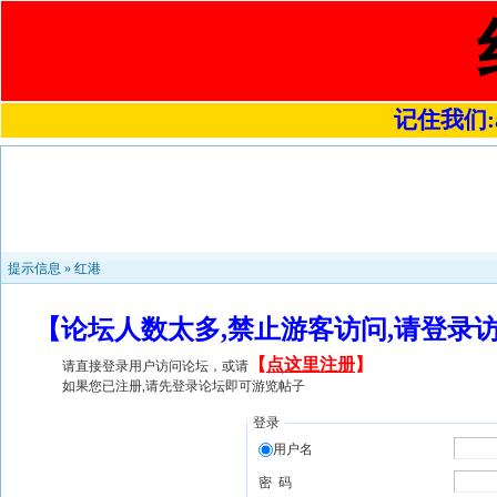
记住我们:a4
提示信息 »
红港
【论坛人数太多,禁止游客访问,请登录
【
点这里注册
】
请直接登录用户访问论坛，或请
如果您已注册,请先登录论坛即可游览帖子
登录
用户名
密 码