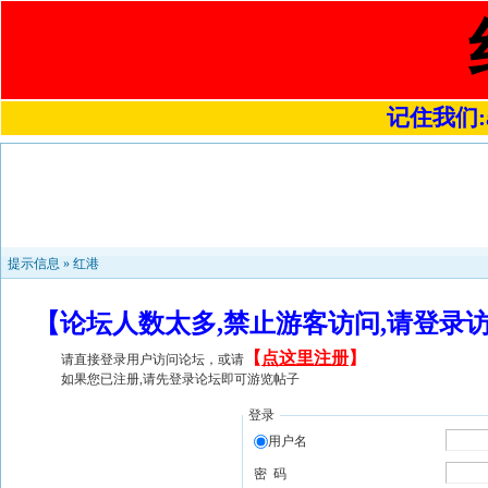
记住我们:a4
提示信息 »
红港
【论坛人数太多,禁止游客访问,请登录
【
点这里注册
】
请直接登录用户访问论坛，或请
如果您已注册,请先登录论坛即可游览帖子
登录
用户名
密 码