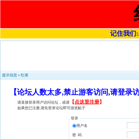
记住我们:a4
提示信息 »
红港
【论坛人数太多,禁止游客访问,请登录
【
点这里注册
】
请直接登录用户访问论坛，或请
如果您已注册,请先登录论坛即可游览帖子
登录
用户名
密 码