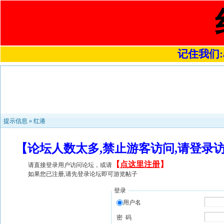
记住我们:a4
提示信息 »
红港
【论坛人数太多,禁止游客访问,请登录
【
点这里注册
】
请直接登录用户访问论坛，或请
如果您已注册,请先登录论坛即可游览帖子
登录
用户名
密 码