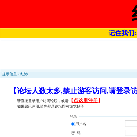
记住我们:a4
提示信息 »
红港
【论坛人数太多,禁止游客访问,请登录
【
点这里注册
】
请直接登录用户访问论坛，或请
如果您已注册,请先登录论坛即可游览帖子
登录
用户名
密 码