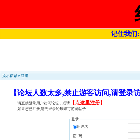
记住我们:a4
提示信息 »
红港
【论坛人数太多,禁止游客访问,请登录
【
点这里注册
】
请直接登录用户访问论坛，或请
如果您已注册,请先登录论坛即可游览帖子
登录
用户名
密 码