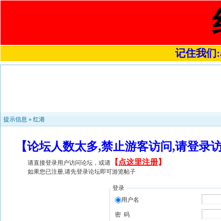
记住我们:a4
提示信息 »
红港
【论坛人数太多,禁止游客访问,请登录
【
点这里注册
】
请直接登录用户访问论坛，或请
如果您已注册,请先登录论坛即可游览帖子
登录
用户名
密 码