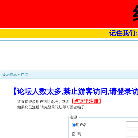
记住我们:a4
提示信息 »
红港
【论坛人数太多,禁止游客访问,请登录
【
点这里注册
】
请直接登录用户访问论坛，或请
如果您已注册,请先登录论坛即可游览帖子
登录
用户名
密 码