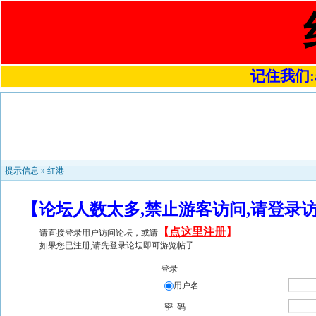
记住我们:a4
提示信息 »
红港
【论坛人数太多,禁止游客访问,请登录
【
点这里注册
】
请直接登录用户访问论坛，或请
如果您已注册,请先登录论坛即可游览帖子
登录
用户名
密 码