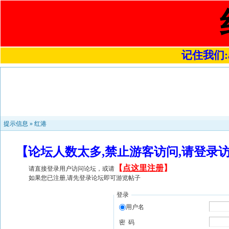
记住我们:a4
提示信息 »
红港
【论坛人数太多,禁止游客访问,请登录
【
点这里注册
】
请直接登录用户访问论坛，或请
如果您已注册,请先登录论坛即可游览帖子
登录
用户名
密 码