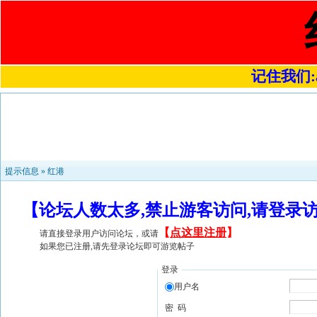
记住我们:a4
提示信息 »
红港
【论坛人数太多,禁止游客访问,请登录
【
点这里注册
】
请直接登录用户访问论坛，或请
如果您已注册,请先登录论坛即可游览帖子
登录
用户名
密 码