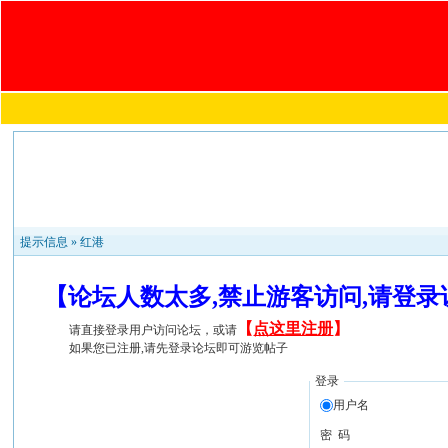
提示信息 »
红港
【论坛人数太多,禁止游客访问,请登
【
点这里注册
】
请直接登录用户访问论坛，或请
如果您已注册,请先登录论坛即可游览帖子
登录
用户名
密 码