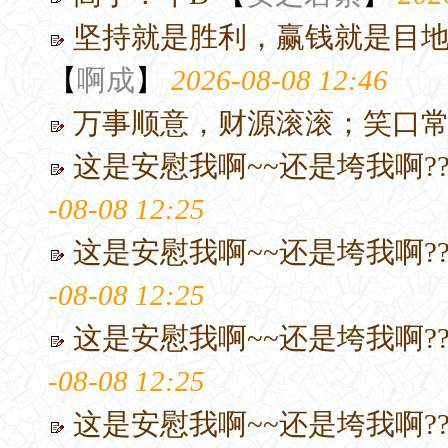
坚持就是胜利，赢钱就是目地
【
啊成
】
2026-08-08 12:46
万事顺意，财源滚滚；笑口常
这是安慰我啊~~还是垮我啊?
-08-08 12:25
这是安慰我啊~~还是垮我啊?
-08-08 12:25
这是安慰我啊~~还是垮我啊?
-08-08 12:25
这是安慰我啊~~还是垮我啊?