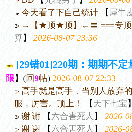
今天看了下自己统计
【
犀牛
→【★顶★顶】←〓 ===专顶
算
】
2026-08-07 23:36
[29错01]220期：期期
限
】
(
回
9
帖
)
2026-08-07 22:33
高手就是高手，当别人放弃的时
服，厉害。顶上！
【
天下七宝
谢 谢
【
六合害死人
】
2026-0
谢 谢
【
六合害死人
】
2026-0