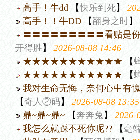
高手！牛dd
【
快乐到死
】
20
高手！！牛DD
【
翻身之时
】
〓〓〓〓〓〓〓〓〓看贴是份
开得胜
】
2026-08-08 14:46
★★★★★★★★★★★
【
★★★★★★★★★★★
【
我对生命无悔，奈何心中有愧
【
奇人②码
】
2026-08-08 13:35
鼎~鼎~鼎~
【
奔奔兔
】
2026-
我怎么就踩不死你呢??
【
毫