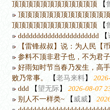
顶顶顶顶顶顶顶顶顶顶顶顶
【
顶顶顶顶顶顶顶顶顶顶顶顶
顶顶顶顶顶顶顶顶顶顶顶顶
【
dddddddddddddddddddddd
【
【雷锋叔叔】说：为人民【币
参料不顶非君子也，不为君
好雨知时节当春乃发生，高
败乃常事。
【
老马来料
】
2026
ddd
【
望无际
】
2026-08-07 2
别人不一样类~
【
威威
】
2026
dddddddddddddddddddddddd