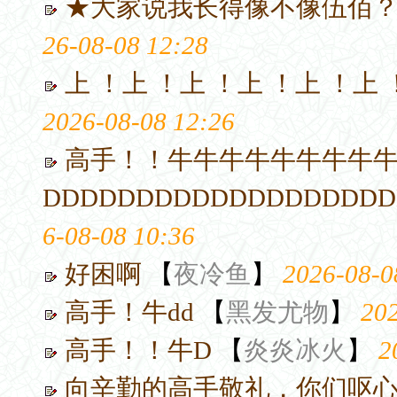
★大家说我长得像不像伍佰？
26-08-08 12:28
上 ！上 ！上 ！上 ！上 ！上 
2026-08-08 12:26
高手！！牛牛牛牛牛牛牛牛牛
DDDDDDDDDDDDDDDDDDD
6-08-08 10:36
好困啊
【
夜冷鱼
】
2026-08-0
高手！牛dd
【
黑发尤物
】
20
高手！！牛D
【
炎炎冰火
】
2
向辛勤的高手敬礼，你们呕