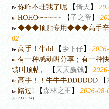
你咋不理我了呢
【
倚天
】
202
HOHO~~~~~~
【
子之帝
】
20
◆◆◆顶贴专用◆◆◆高手
02
高手！牛dd
【
乡下仔
】
2026-
有一种感动叫分享；有一种
馈叫顶帖。
【
天天赢钱
】
2026
高手！！牛牛牛DDDDDD
【
路过!
【
森林之王
】
2026-08-
[
1
2
3
4
5
..
54
]