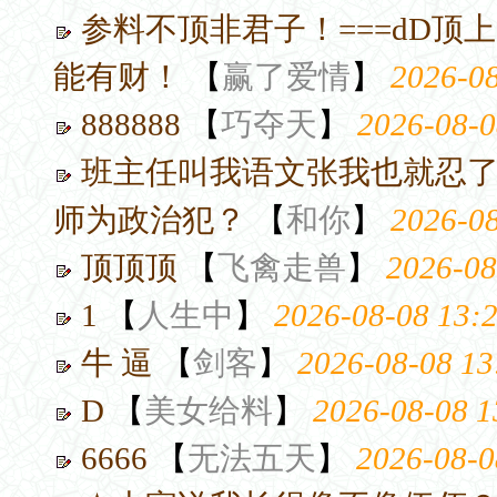
参料不顶非君子！===dD顶上=
能有财！
【
赢了爱情
】
2026-08
888888
【
巧夺天
】
2026-08-0
班主任叫我语文张我也就忍
师为政治犯？
【
和你
】
2026-08
顶顶顶
【
飞禽走兽
】
2026-08
1
【
人生中
】
2026-08-08 13:
牛 逼
【
剑客
】
2026-08-08 13
D
【
美女给料
】
2026-08-08 1
6666
【
无法五天
】
2026-08-0