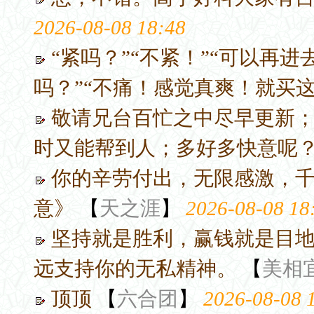
2026-08-08 18:48
“紧吗？”“不紧！”“可以再进
吗？”“不痛！感觉真爽！就买
敬请兄台百忙之中尽早更新
时又能帮到人；多好多快意呢
你的辛劳付出，无限感激，
意》
【
天之涯
】
2026-08-08 18
坚持就是胜利，赢钱就是目
远支持你的无私精神。
【
美相
顶顶
【
六合团
】
2026-08-08 