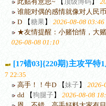
此贴有意思~
【
顶级博码
】
2
谁能对偶的感情就像对人民
D
【
糖果
】
2026-08-08 03:46
★友情提醒：小赌怡情，大
026-08-08 01:10
[17错03]{220期}主攻平特
7 22:35
高手！！牛D
【
妹子
】
2026-
dd
【
狗腿子
】
2026-08-08 18
恩，不错。高手好料大家有目