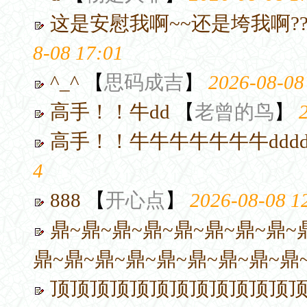
这是安慰我啊~~还是垮我啊?
8-08 17:01
^_^
【
思码成吉
】
2026-08-08
高手！！牛dd
【
老曾的鸟
】
高手！！牛牛牛牛牛牛牛dddddd
4
888
【
开心点
】
2026-08-08 1
鼎~鼎~鼎~鼎~鼎~鼎~鼎~鼎~
鼎~鼎~鼎~鼎~鼎~鼎~鼎~鼎~鼎
顶顶顶顶顶顶顶顶顶顶顶顶