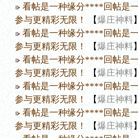
看帖是一种缘分****回帖是
参与更精彩无限！
【
爆庄神料
看帖是一种缘分****回帖是
参与更精彩无限！
【
爆庄神料
看帖是一种缘分****回帖是
参与更精彩无限！
【
爆庄神料
看帖是一种缘分****回帖是
参与更精彩无限！
【
爆庄神料
看帖是一种缘分****回帖是
参与更精彩无限！
【
爆庄神料