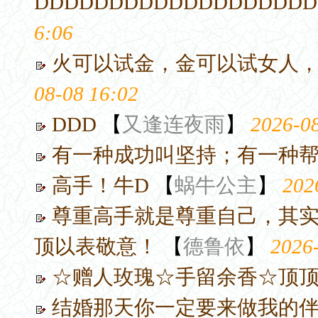
DDDDDDDDDDDDDDDDDDD
6:06
火可以试金，金可以试女人
08-08 16:02
DDD
【
又逢连夜雨
】
2026-0
有一种成功叫坚持；有一种
高手！牛D
【
蜗牛公主
】
202
尊重高手就是尊重自己，其
顶以表敬意！
【
德鲁依
】
2026
☆赠人玫瑰☆手留余香☆顶
结婚那天你一定要来做我的