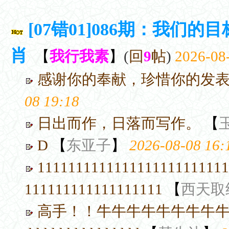
[07错01]086期：我们
肖
【
我行我素
】
(
回
9
帖
)
2026-08
感谢你的奉献，珍惜你的发表
08 19:18
日出而作，日落而写作。
【
D
【
东亚子
】
2026-08-08 16:
111111111111111111111111
111111111111111111
【
西天取
高手！！牛牛牛牛牛牛牛牛牛牛牛牛