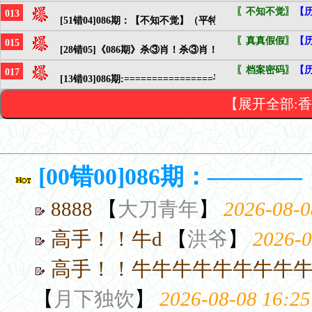
〖不知不觉〗
【
013
[51错04]086期：【不知不觉】（平特连肖）百万等你拿！
〖真真假假〗
【
015
[28错05]《086期》杀③肖！杀③肖！杀③肖！杀③肖！
〖档案密码〗
【
017
[13错03]086期:================平特1肖===========
【展开全部:香港
[00错00]086期：————
8888
【
大刀青年
】
2026-08-0
高手！！牛d
【
洪爷
】
2026-0
高手！！牛牛牛牛牛牛牛牛牛牛牛牛牛d
【
月下独饮
】
2026-08-08 16:25