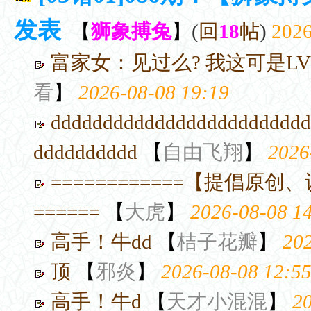
发表
【
狮象搏兔
】
(
回
18
帖
)
2026
富家女：见过么? 我这可是L
看
】
2026-08-08 19:19
dddddddddddddddddddddddd
dddddddddd
【
自由飞翔
】
2026
============【提倡原
======
【
大虎
】
2026-08-08 1
高手！牛dd
【
桔子花瓣
】
20
顶
【
邪炎
】
2026-08-08 12:5
高手！牛d
【
天才小混混
】
2