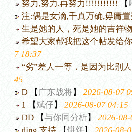
努力,努力,再努力!!!!!!!!!!!
【
注:偶是女滴,千真万确,毋庸置
生是她的人，死是她的吉祥
希望大家帮我把这个帖发给
7 18:37
“劣”差人一等，是因为比别
45
D
【
广东战将
】
2026-08-07 0
1
【
斌仔
】
2026-08-07 04:15
DD
【
与你同分析
】
2026-08-
ding 支持
【
饼饼
】
2026-08-0