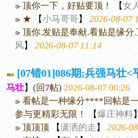
顶你一下，好贴要顶！
【
女
★
【
小马哥哥
】
2026-08-07 
顶你.发贴是奉献.看贴是缘分.
风
】
2026-08-07 11:14
[07错01]086期;兵强马
马壮
】
(
回
7
帖
)
2026-08-07 00:26
看帖是一种缘分****回帖是
参与更精彩无限！
【
爆庄神料
顶顶顶
【
潇洒的走
】
2026-08