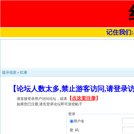
记住我们:a4
提示信息 »
红港
【论坛人数太多,禁止游客访问,请登录
【
点这里注册
】
请直接登录用户访问论坛，或请
如果您已注册,请先登录论坛即可游览帖子
登录
用户名
密 码