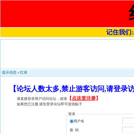
记住我们:a4
提示信息 »
红港
【论坛人数太多,禁止游客访问,请登录
【
点这里注册
】
请直接登录用户访问论坛，或请
如果您已注册,请先登录论坛即可游览帖子
登录
用户名
密 码