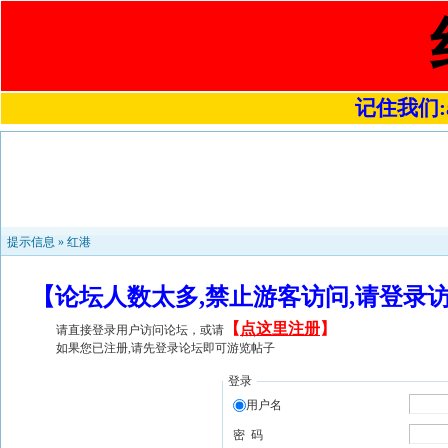
记住我们:a4
提示信息 »
红港
【论坛人数太多,禁止游客访问,请登录
【
点这里注册
】
请直接登录用户访问论坛，或请
如果您已注册,请先登录论坛即可游览帖子
登录
用户名
密 码