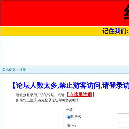
记住我们:a4
提示信息 »
红港
【论坛人数太多,禁止游客访问,请登录
【
点这里注册
】
请直接登录用户访问论坛，或请
如果您已注册,请先登录论坛即可游览帖子
登录
用户名
密 码