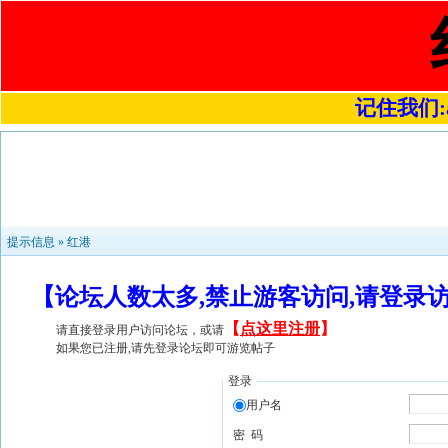
记住我们:a4
提示信息 »
红港
【论坛人数太多,禁止游客访问,请登录
【
点这里注册
】
请直接登录用户访问论坛，或请
如果您已注册,请先登录论坛即可游览帖子
登录
用户名
密 码