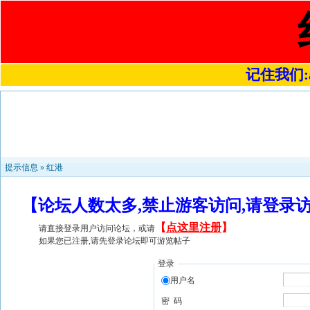
记住我们:a4
提示信息 »
红港
【论坛人数太多,禁止游客访问,请登录
【
点这里注册
】
请直接登录用户访问论坛，或请
如果您已注册,请先登录论坛即可游览帖子
登录
用户名
密 码