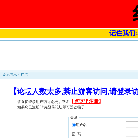
记住我们:a4
提示信息 »
红港
【论坛人数太多,禁止游客访问,请登录
【
点这里注册
】
请直接登录用户访问论坛，或请
如果您已注册,请先登录论坛即可游览帖子
登录
用户名
密 码