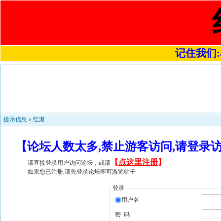
记住我们:a4
提示信息 »
红港
【论坛人数太多,禁止游客访问,请登录
【
点这里注册
】
请直接登录用户访问论坛，或请
如果您已注册,请先登录论坛即可游览帖子
登录
用户名
密 码