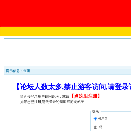
提示信息 »
红港
【论坛人数太多,禁止游客访问,请登
【
点这里注册
】
请直接登录用户访问论坛，或请
如果您已注册,请先登录论坛即可游览帖子
登录
用户名
密 码