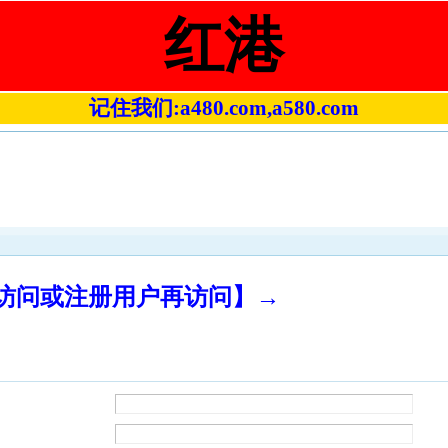
红港
记住我们:a480.com,a580.com
录访问或注册用户再访问】→