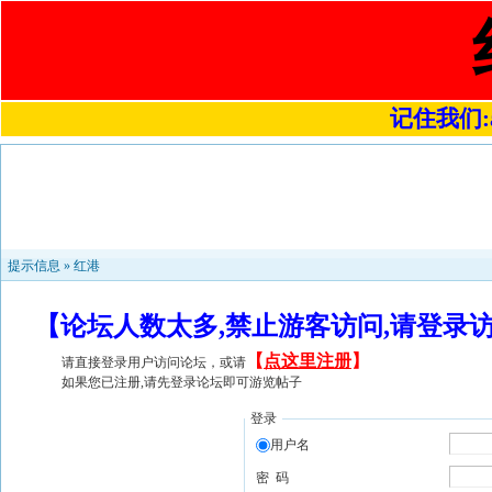
记住我们:a4
提示信息 »
红港
【论坛人数太多,禁止游客访问,请登录
【
点这里注册
】
请直接登录用户访问论坛，或请
如果您已注册,请先登录论坛即可游览帖子
登录
用户名
密 码