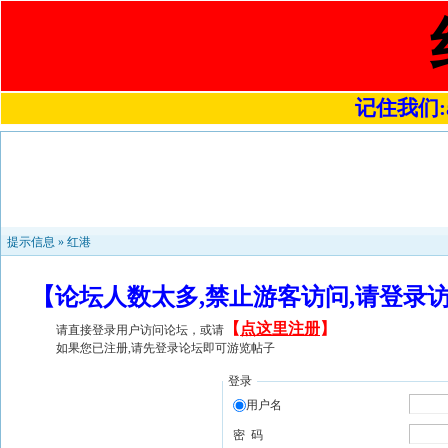
记住我们:a4
提示信息 »
红港
【论坛人数太多,禁止游客访问,请登录
【
点这里注册
】
请直接登录用户访问论坛，或请
如果您已注册,请先登录论坛即可游览帖子
登录
用户名
密 码