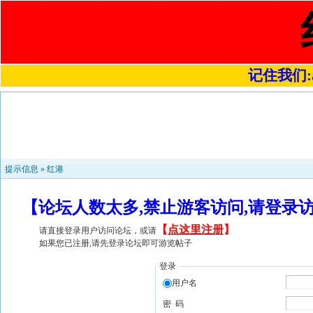
记住我们:a4
提示信息 »
红港
【论坛人数太多,禁止游客访问,请登录
【
点这里注册
】
请直接登录用户访问论坛，或请
如果您已注册,请先登录论坛即可游览帖子
登录
用户名
密 码