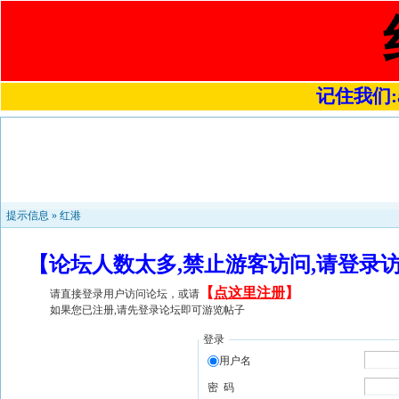
记住我们:a4
提示信息 »
红港
【论坛人数太多,禁止游客访问,请登录
【
点这里注册
】
请直接登录用户访问论坛，或请
如果您已注册,请先登录论坛即可游览帖子
登录
用户名
密 码