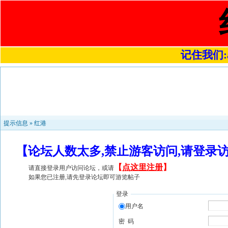
记住我们:a4
提示信息 »
红港
【论坛人数太多,禁止游客访问,请登录
【
点这里注册
】
请直接登录用户访问论坛，或请
如果您已注册,请先登录论坛即可游览帖子
登录
用户名
密 码