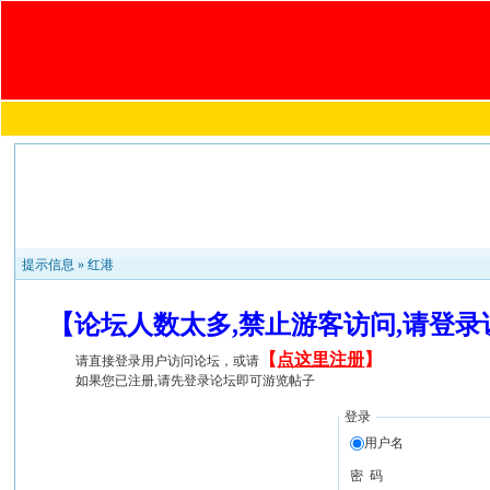
提示信息 »
红港
【论坛人数太多,禁止游客访问,请登
【
点这里注册
】
请直接登录用户访问论坛，或请
如果您已注册,请先登录论坛即可游览帖子
登录
用户名
密 码