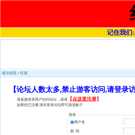
记住我们:a4
提示信息 »
红港
【论坛人数太多,禁止游客访问,请登录
【
点这里注册
】
请直接登录用户访问论坛，或请
如果您已注册,请先登录论坛即可游览帖子
登录
用户名
密 码