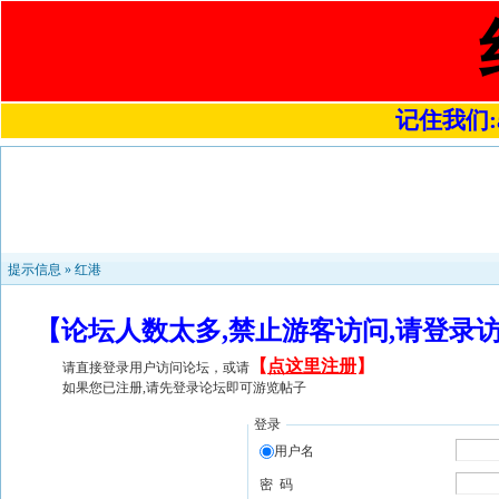
记住我们:a4
提示信息 »
红港
【论坛人数太多,禁止游客访问,请登录
【
点这里注册
】
请直接登录用户访问论坛，或请
如果您已注册,请先登录论坛即可游览帖子
登录
用户名
密 码