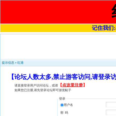
记住我们:a4
提示信息 »
红港
【论坛人数太多,禁止游客访问,请登录
【
点这里注册
】
请直接登录用户访问论坛，或请
如果您已注册,请先登录论坛即可游览帖子
登录
用户名
密 码