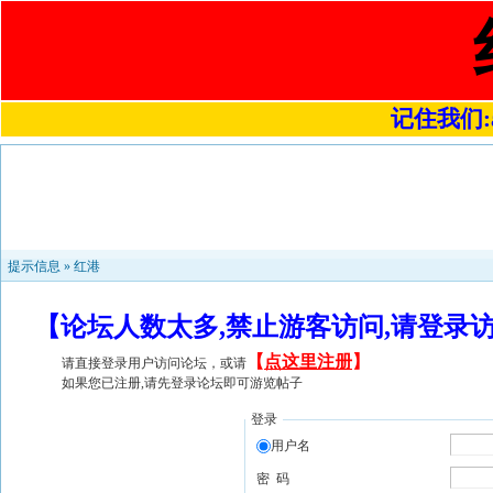
记住我们:a4
提示信息 »
红港
【论坛人数太多,禁止游客访问,请登录
【
点这里注册
】
请直接登录用户访问论坛，或请
如果您已注册,请先登录论坛即可游览帖子
登录
用户名
密 码